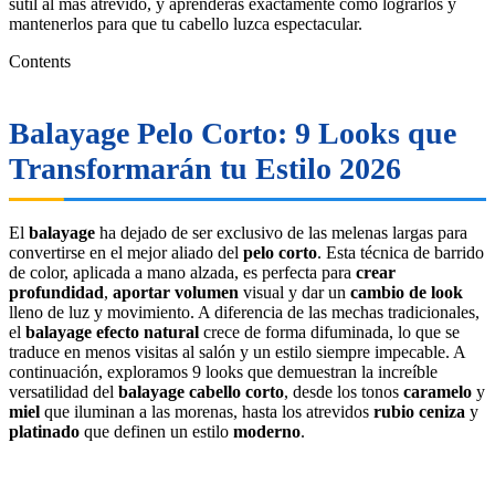
sutil al más atrevido, y aprenderás exactamente cómo lograrlos y
mantenerlos para que tu cabello luzca espectacular.
Contents
Balayage Pelo Corto
: 9 Looks que
Transformarán tu Estilo 2026
El
balayage
ha dejado de ser exclusivo de las melenas largas para
convertirse en el mejor aliado del
pelo corto
. Esta técnica de barrido
de color, aplicada a mano alzada, es perfecta para
crear
profundidad
,
aportar volumen
visual y dar un
cambio de look
lleno de luz y movimiento. A diferencia de las mechas tradicionales,
el
balayage efecto natural
crece de forma difuminada, lo que se
traduce en menos visitas al salón y un estilo siempre impecable. A
continuación, exploramos 9 looks que demuestran la increíble
versatilidad del
balayage cabello corto
, desde los tonos
caramelo
y
miel
que iluminan a las morenas, hasta los atrevidos
rubio ceniza
y
platinado
que definen un estilo
moderno
.