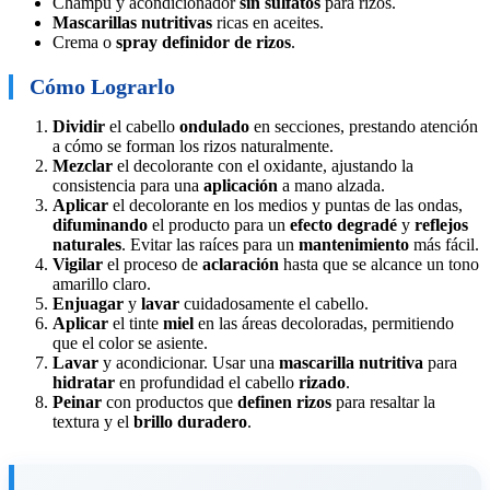
Champú y acondicionador
sin sulfatos
para rizos.
Mascarillas nutritivas
ricas en aceites.
Crema o
spray definidor de rizos
.
Cómo Lograrlo
Dividir
el cabello
ondulado
en secciones, prestando atención
a cómo se forman los rizos naturalmente.
Mezclar
el decolorante con el oxidante, ajustando la
consistencia para una
aplicación
a mano alzada.
Aplicar
el decolorante en los medios y puntas de las ondas,
difuminando
el producto para un
efecto degradé
y
reflejos
naturales
. Evitar las raíces para un
mantenimiento
más fácil.
Vigilar
el proceso de
aclaración
hasta que se alcance un tono
amarillo claro.
Enjuagar
y
lavar
cuidadosamente el cabello.
Aplicar
el tinte
miel
en las áreas decoloradas, permitiendo
que el color se asiente.
Lavar
y acondicionar. Usar una
mascarilla nutritiva
para
hidratar
en profundidad el cabello
rizado
.
Peinar
con productos que
definen rizos
para resaltar la
textura y el
brillo duradero
.