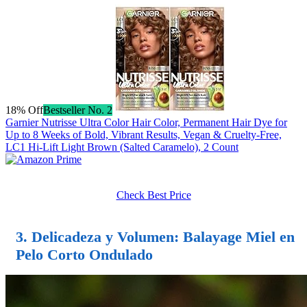
18% Off
Bestseller No. 2
Garnier Nutrisse Ultra Color Hair Color, Permanent Hair Dye for
Up to 8 Weeks of Bold, Vibrant Results, Vegan & Cruelty-Free,
LC1 Hi-Lift Light Brown (Salted Caramelo), 2 Count
Check Best Price
3. Delicadeza y Volumen:
Balayage Miel
en
Pelo Corto Ondulado