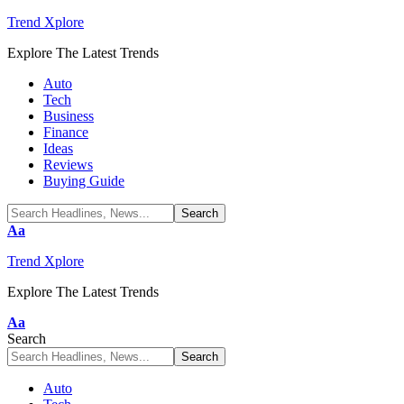
Trend Xplore
Explore The Latest Trends
Auto
Tech
Business
Finance
Ideas
Reviews
Buying Guide
Font
Aa
Resizer
Trend Xplore
Explore The Latest Trends
Font
Aa
Resizer
Search
Auto